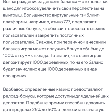
Вознаграждения за депозит баланса — это полезная
шанс для игроков увеличить свои перспективы на
выигрыш. Большинство виртуальные гэмблинг-
платформы, например, азино 777, предлагают
различные бонусы, чтобы заинтересовать свежих
пользователей и закрепить постоянных
пользователей. Скажем, при первичном внесении
баланса игрок может получить бонус в объёме до
100% от суммы вклада. То значит, что если игрок
депозитирует 1000 деревянных, то на его баланс
будет зачислено еще 1000 деревянных в виде
поощрения.
Вдобавок, определенные казино предоставляют
релоад-бонусы, которые доступны для дальнейших
депозитов. Подобные премии способны доходить
до в пределах 25% до 50% от депозита и зачастую