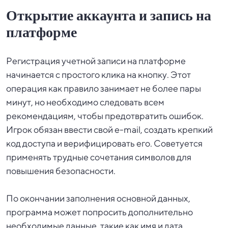
Открытие аккаунта и запись на
платформе
Регистрация учетной записи на платформе
начинается с простого клика на кнопку. Этот
операция как правило занимает не более пары
минут, но необходимо следовать всем
рекомендациям, чтобы предотвратить ошибок.
Игрок обязан ввести свой e-mail, создать крепкий
код доступа и верифицировать его. Советуется
применять трудные сочетания символов для
повышения безопасности.
По окончании заполнения основной данных,
программа может попросить дополнительно
необходимые данные, такие как имя и дата