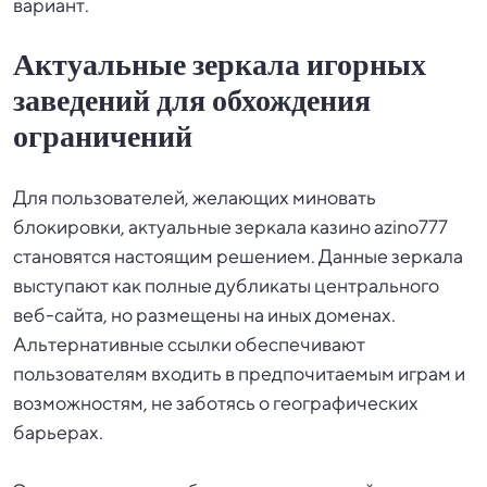
вариант.
Актуальные зеркала игорных
заведений для обхождения
ограничений
Для пользователей, желающих миновать
блокировки, актуальные зеркала казино azino777
становятся настоящим решением. Данные зеркала
выступают как полные дубликаты центрального
веб-сайта, но размещены на иных доменах.
Альтернативные ссылки обеспечивают
пользователям входить в предпочитаемым играм и
возможностям, не заботясь о географических
барьерах.