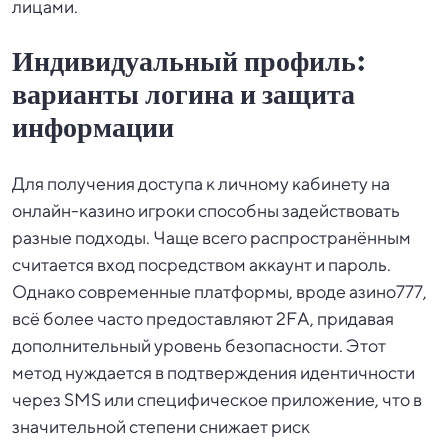
лицами.
Индивидуальный профиль:
варианты логина и защита
информации
Для получения доступа к личному кабинету на
онлайн-казино игроки способны задействовать
разные подходы. Чаще всего распространённым
считается вход посредством аккаунт и пароль.
Однако современные платформы, вроде азино777,
всё более часто предоставляют 2FA, придавая
дополнительный уровень безопасности. Этот
метод нуждается в подтверждения идентичности
через SMS или специфическое приложение, что в
значительной степени снижает риск