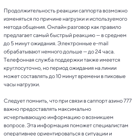
Продолжительность реакции саппорта возможно
изменяться по причине нагрузки и используемого
метода общения. Онлайн разговор как правило
предлагает самый быстрый реакцию — в среднем
до 5 минут ожидания. Электронные e-mail
обрабатывают немного дольше — до 24 часа.
Телефонная служба поддержки также имеется
круглосуточно, но период ожидания на линии
может составлять до 10 минут времени в пиковые
часы нагрузки.
Следует помнить, что при связи в саппорт азино 777
важно предоставлять максимально
исчерпывающую информацию о возникшем
вопросе. Эта информация поможет специалистам
оперативнее ориентироваться в ситуации и