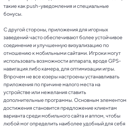
такие как push-уведомления и специальные
бонусы.
С другой стороны, приложения для игорных
заведений часто обеспечивают более устойчивое
соединение и улучшенную визуализацию по
отношению к мобильными сайтами. Игроки могут
использовать возможности аппарата, вроде GPS-
навигация либо камера, для оптимизации игры.
Впрочем не все юзеры настроены устанавливать
приложения по причине малого места на
устройстве или нежелания ставить
дополнительные программы. Основным элементом
достижения становится предложение клиентам
варианта среди мобильного сайта и аппом, чтобы
любой мог определить наиболее удобный для себя