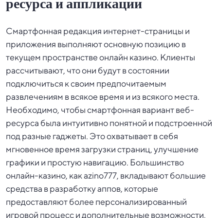
ресурса и аппликации
Смартфонная редакция интернет-страницы и
приложения выполняют основную позицию в
текущем пространстве онлайн казино. Клиенты
рассчитывают, что они будут в состоянии
подключиться к своим предпочитаемым
развлечениям в всякое время и из всякого места.
Необходимо, чтобы смартфонная вариант веб-
ресурса была интуитивно понятной и подстроенной
под разные гаджеты. Это охватывает в себя
мгновенное время загрузки страниц, улучшение
графики и простую навигацию. Большинство
онлайн-казино, как azino777, вкладывают большие
средства в разработку аппов, которые
предоставляют более персонализированный
игровой процесс и дополнительные возможности,