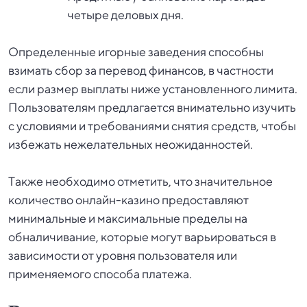
четыре деловых дня.
Определенные игорные заведения способны
взимать сбор за перевод финансов, в частности
если размер выплаты ниже установленного лимита.
Пользователям предлагается внимательно изучить
с условиями и требованиями снятия средств, чтобы
избежать нежелательных неожиданностей.
Также необходимо отметить, что значительное
количество онлайн-казино предоставляют
минимальные и максимальные пределы на
обналичивание, которые могут варьироваться в
зависимости от уровня пользователя или
применяемого способа платежа.