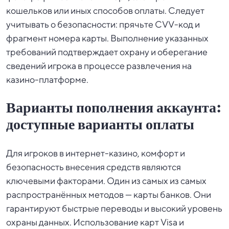
кошельков или иных способов оплаты. Следует
учитывать о безопасности: прячьте CVV-код и
фрагмент номера карты. Выполнение указанных
требований подтверждает охрану и оберегание
сведений игрока в процессе развлечения на
казино-платформе.
Варианты пополнения аккаунта:
доступные варианты оплаты
Для игроков в интернет-казино, комфорт и
безопасность внесения средств являются
ключевыми факторами. Один из самых из самых
распространённых методов — карты банков. Они
гарантируют быстрые переводы и высокий уровень
охраны данных. Использование карт Visa и