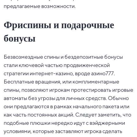
предлагаемые возможности.
Фриспины и подарочные
бонусы
Безвозмездные спины и бездепозитные бонусы
стали ключевой частью продвиженческой
стратегии интернет-казино, вроде азино777.
Бесплатные вращения, или комплиментарные
спины, позволяют игрокам протестировать игровые
автоматы без угрозы для личных средств. Обычно
они предлагаются в рамках начального пакета или
как часть постоянных акций. Следует заметить, что
подобные плюшки нередко идут с вэйджерными
условиями, которые заставляют игрока сделать