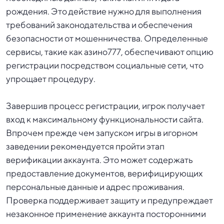
рождения. Это действие нужно для выполнения
требований законодательства и обеспечения
безопасности от мошенничества. Определенные
сервисы, такие как азино777, обеспечивают опцию
регистрации посредством социальные сети, что
упрощает процедуру.
Завершив процесс регистрации, игрок получает
вход к максимальному функциональности сайта.
Впрочем прежде чем запуском игры в игорном
заведении рекомендуется пройти этап
верификации аккаунта. Это может содержать
предоставление документов, верифицирующих
персональные данные и адрес проживания.
Проверка поддерживает защиту и предупреждает
незаконное применение аккаунта посторонними