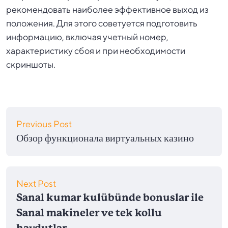
рекомендовать наиболее эффективное выход из
положения. Для этого советуется подготовить
информацию, включая учетный номер,
характеристику сбоя и при необходимости
скриншоты.
Previous Post
Обзор функционала виртуальных казино
Next Post
Sanal kumar kulübünde bonuslar ile
Sanal makineler ve tek kollu