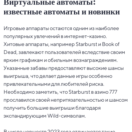
Виртуальные автоматы:
известные автоматы и новинки
Игровые аппараты остаются одним из наиболее
популярных увлечений в интернет-казино.
Хитовые аппараты, например Starburst и Book of
Dead, завлекают пользователей вследствие своим
ярким графикам и обильным вознаграждениям.
Указанные забавы предоставляют высокие шансы
выигрыша, что делает данные игры особенно
привлекательными для любителей риска.
Необходимо заметить, что Starburst в азино 777
прославился своей непритязательностью и шансом
получить большие выигрыши благодаря
экспандирующим Wild-символам.
В числе новшеств 2023 года отличаются такие