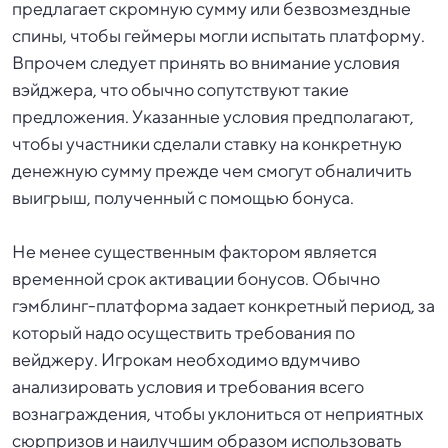
предлагает скромную сумму или безвозмездные
спины, чтобы геймеры могли испытать платформу.
Впрочем следует принять во внимание условия
вэйджера, что обычно сопутствуют такие
предложения. Указанные условия предполагают,
чтобы участники сделали ставку на конкретную
денежную сумму прежде чем смогут обналичить
выигрыш, полученный с помощью бонуса.
Не менее существенным фактором является
временной срок активации бонусов. Обычно
гэмблинг-платформа задает конкретный период, за
который надо осуществить требования по
вейджеру. Игрокам необходимо вдумчиво
анализировать условия и требования всего
вознаграждения, чтобы уклониться от неприятных
сюрпризов и наилучшим образом использовать