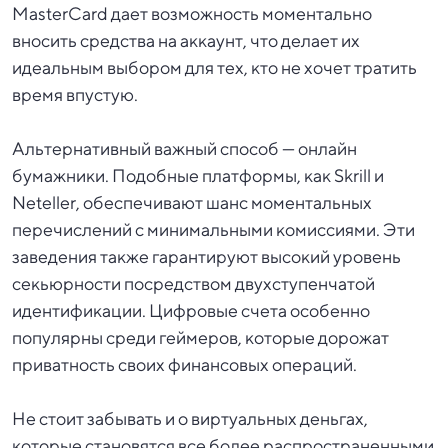
MasterCard дает возможность моментально
вносить средства на аккаунт, что делает их
идеальным выбором для тех, кто не хочет тратить
время впустую.
Альтернативный важный способ — онлайн
бумажники. Подобные платформы, как Skrill и
Neteller, обеспечивают шанс моментальных
перечислений с минимальными комиссиями. Эти
заведения также гарантируют высокий уровень
секьюрности посредством двухступенчатой
идентификации. Цифровые счета особенно
популярны среди геймеров, которые дорожат
приватность своих финансовых операций.
Не стоит забывать и о виртуальных деньгах,
которые становятся все более распространенными