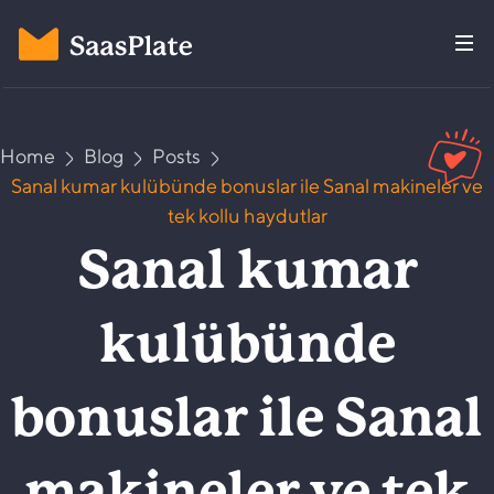
Home
Blog
Posts
Sanal kumar kulübünde bonuslar ile Sanal makineler ve
tek kollu haydutlar
Sanal kumar
kulübünde
bonuslar ile Sanal