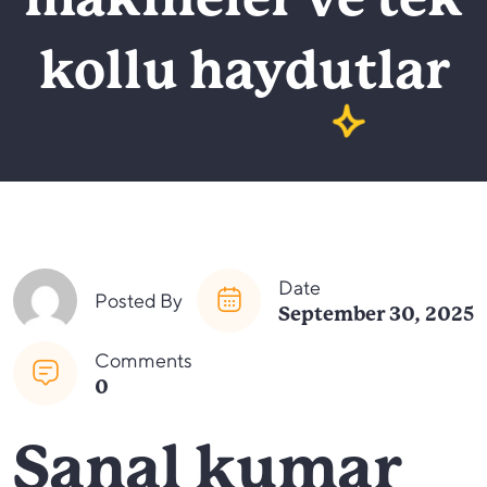
makineler ve tek
kollu haydutlar
Date
Posted By
September 30, 2025
Comments
0
Sanal kumar