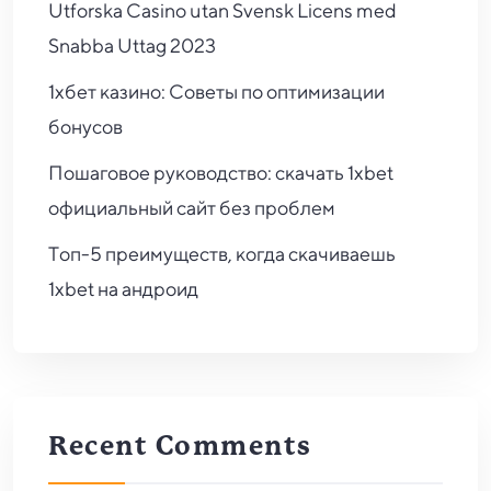
Utforska Casino utan Svensk Licens med
Snabba Uttag 2023
1хбет казино: Советы по оптимизации
бонусов
Пошаговое руководство: скачать 1xbet
официальный сайт без проблем
Топ-5 преимуществ, когда скачиваешь
1xbet на андроид
Recent Comments