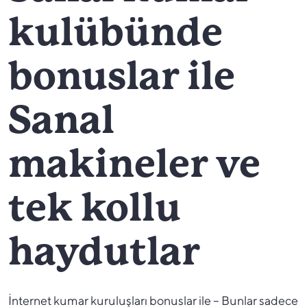
kulübünde
bonuslar ile
Sanal
makineler ve
tek kollu
haydutlar
İnternet kumar kuruluşları bonuslar ile – Bunlar sadece