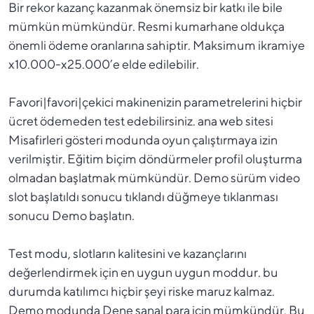
Bir rekor kazanç kazanmak önemsiz bir katkı ile bile
mümkün mümkündür. Resmi kumarhane oldukça
önemli ödeme oranlarına sahiptir. Maksimum ikramiye
x10.000-x25.000’e elde edilebilir.
Favori|favori|çekici makinenizin parametrelerini hiçbir
ücret ödemeden test edebilirsiniz. ana web sitesi
Misafirleri gösteri modunda oyun çalıştırmaya izin
verilmiştir. Eğitim biçim döndürmeler profil oluşturma
olmadan başlatmak mümkündür. Demo sürüm video
slot başlatıldı sonucu tıklandı düğmeye tıklanması
sonucu Demo başlatın.
Test modu, slotların kalitesini ve kazançlarını
değerlendirmek için en uygun uygun moddur. bu
durumda katılımcı hiçbir şeyi riske maruz kalmaz.
Demo modunda Dene sanal para için mümkündür. Bu