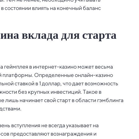
 в состоянии влиять на конечный баланс
на вклада для старта
а геймплея в интернет-казино может весьма
ой платформы. Определенные онлайн-казино
ной ставкой в 1 доллар, что дает возможность
ности без крупных инвестиций. Такое в
е лишь начинает свой старт в области гэмблинга
дствами.
ень вступления не всегда указывает на
сов предоставляют вознаграждения и