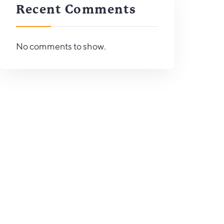
Recent Comments
No comments to show.