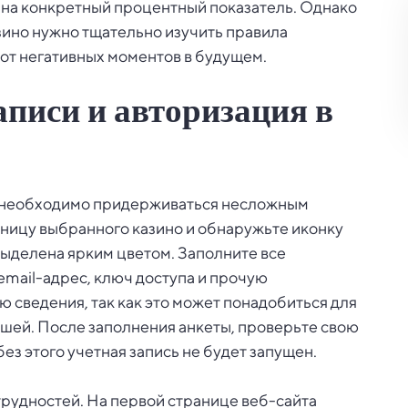
 на конкретный процентный показатель. Однако
азино нужно тщательно изучить правила
от негативных моментов в будущем.
писи и авторизация в
о необходимо придерживаться несложным
аницу выбранного казино и обнаружьте иконку
выделена ярким цветом. Заполните все
email-адрес, ключ доступа и прочую
 сведения, так как это может понадобиться для
шей. После заполнения анкеты, проверьте свою
ез этого учетная запись не будет запущен.
трудностей. На первой странице веб-сайта