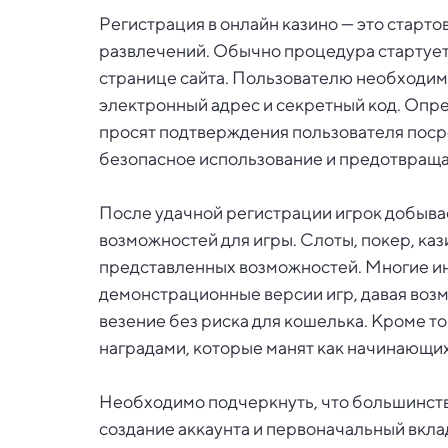
Регистрация в онлайн казино — это старт
развлечений. Обычно процедура стартует 
странице сайта. Пользователю необходи
электронный адрес и секретный код. Опр
просят подтверждения пользователя поср
безопасное использование и предотвращ
После удачной регистрации игрок добыва
возможностей для игры. Слоты, покер, каз
представленных возможностей. Многие и
демонстрационные версии игр, давая во
везение без риска для кошелька. Кроме 
наградами, которые манят как начинающих
Необходимо подчеркнуть, что большинств
создание аккаунта и первоначальный вкла