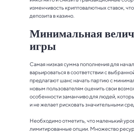
изменчивость криптовалютных ставок, что
депозита в казино.
Минимальная величи
игры
Самая низкая сумма пополнения для начал
варьироваться в соответствии с выбранн
предлагают шанс начать партию с минималь
новым пользователям оценить свои возмож
особенности заманчиво для людей, которы
и не желает рисковать значительными сре
Необходимо отметить, что маленький уров
лимитированные опции. Множество ресур