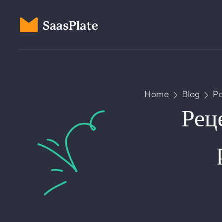
Home
Blog
Po
Рец