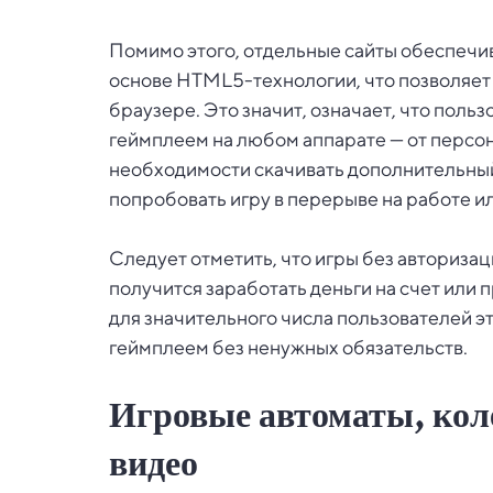
Помимо этого, отдельные сайты обеспечи
основе HTML5-технологии, что позволяет
браузере. Это значит, означает, что польз
геймплеем на любом аппарате — от персо
необходимости скачивать дополнительный
попробовать игру в перерыве на работе ил
Следует отметить, что игры без авториза
получится заработать деньги на счет или 
для значительного числа пользователей эт
геймплеем без ненужных обязательств.
Игровые автоматы, кол
видео