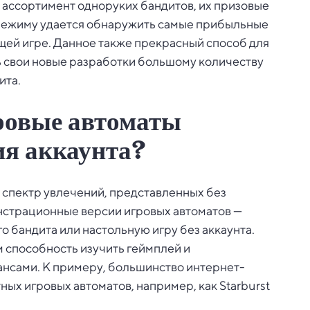
 ассортимент одноруких бандитов, их призовые
у режиму удается обнаружить самые прибыльные
ящей игре. Данное также прекрасный способ для
 свои новые разработки большому количеству
ита.
ровые автоматы
ия аккаунта?
спектр увлечений, представленных без
страционные версии игровых автоматов —
 бандита или настольную игру без аккаунта.
 способность изучить геймплей и
нансами. К примеру, большинство интернет-
ых игровых автоматов, например, как Starburst