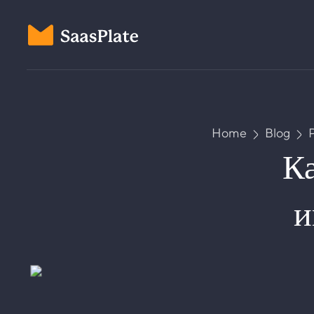
Home
Blog
Ка
и