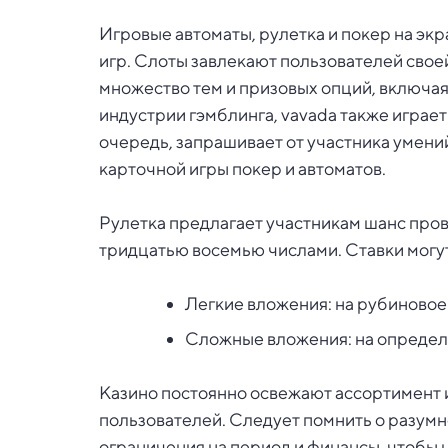
Игровые автоматы, рулетка и покер на эк
игр. Слоты завлекают пользователей свое
множество тем и призовых опций, включа
индустрии гэмблинга, vavada также играе
очередь, запрашивает от участника умений 
карточной игры покер и автоматов.
Рулетка предлагает участникам шанс пров
тридцатью восемью числами. Ставки могу
Легкие вложения: на рубиновое
Сложные вложения: на определ
Казино постоянно освежают ассортимент 
пользователей. Следует помнить о разумн
ограничения на период и финансы, чтобы 