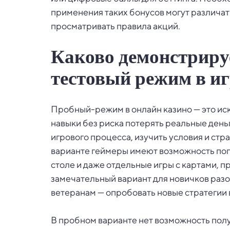
применения таких бонусов могут различат
просматривать правила акций.
Каково демонстрируе
тестовый режим в и
Пробный-режим в онлайн казино — это ис
навыки без риска потерять реальные день
игрового процесса, изучить условия и стр
варианте геймеры имеют возможность поп
столе и даже отдельные игры с картами, 
замечательный вариант для новичков разоб
ветеранам — опробовать новые стратегии в
В пробном варианте нет возможность полу