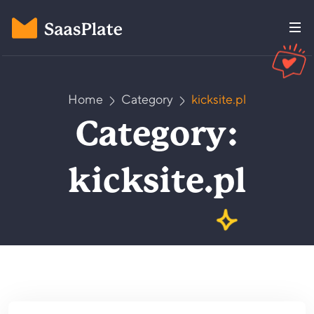
Home
Category
kicksite.pl
Category:
kicksite.pl