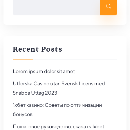
Recent Posts
Lorem ipsum dolor sit amet
Utforska Casino utan Svensk Licens med
Snabba Uttag 2023
1хбет казино: Советы по оптимизации
бонусов
Пошаговое руководство: скачать 1xbet