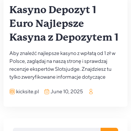
Kasyno Depozyt 1
Euro Najlepsze
Kasyna z Depozytem 1
Aby znaleźć najlepsze kasyno z wpłatą od 1 zł w
Polsce, zaglądaj na naszą stronę i sprawdzaj
recenzje ekspertów Slotsjudge. Znajdziesz tu
tylko zweryfikowane informacje dotyczące
kicksite.pl
June 10, 2025