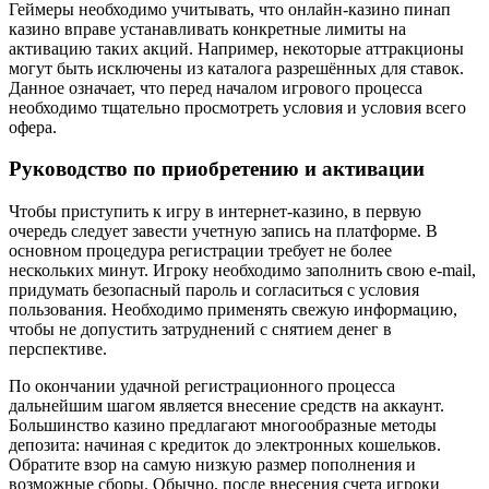
Геймеры необходимо учитывать, что онлайн-казино пинап
казино вправе устанавливать конкретные лимиты на
активацию таких акций. Например, некоторые аттракционы
могут быть исключены из каталога разрешённых для ставок.
Данное означает, что перед началом игрового процесса
необходимо тщательно просмотреть условия и условия всего
офера.
Руководство по приобретению и активации
Чтобы приступить к игру в интернет-казино, в первую
очередь следует завести учетную запись на платформе. В
основном процедура регистрации требует не более
нескольких минут. Игроку необходимо заполнить свою e-mail,
придумать безопасный пароль и согласиться с условия
пользования. Необходимо применять свежую информацию,
чтобы не допустить затруднений с снятием денег в
перспективе.
По окончании удачной регистрационного процесса
дальнейшим шагом является внесение средств на аккаунт.
Большинство казино предлагают многообразные методы
депозита: начиная с кредиток до электронных кошельков.
Обратите взор на самую низкую размер пополнения и
возможные сборы. Обычно, после внесения счета игроки