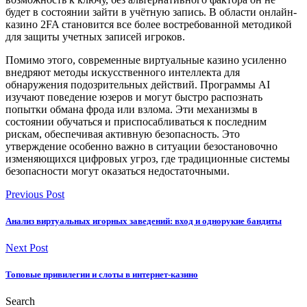
будет в состоянии зайти в учётную запись. В области онлайн-
казино 2FA становится все более востребованной методикой
для защиты учетных записей игроков.
Помимо этого, современные виртуальные казино усиленно
внедряют методы искусственного интеллекта для
обнаружения подозрительных действий. Программы AI
изучают поведение юзеров и могут быстро распознать
попытки обмана фрода или взлома. Эти механизмы в
состоянии обучаться и приспосабливаться к последним
рискам, обеспечивая активную безопасность. Это
утверждение особенно важно в ситуации безостановочно
изменяющихся цифровых угроз, где традиционные системы
безопасности могут оказаться недостаточными.
Previous Post
Анализ виртуальных игорных заведений: вход и однорукие бандиты
Next Post
Топовые привилегии и слоты в интернет-казино
Search