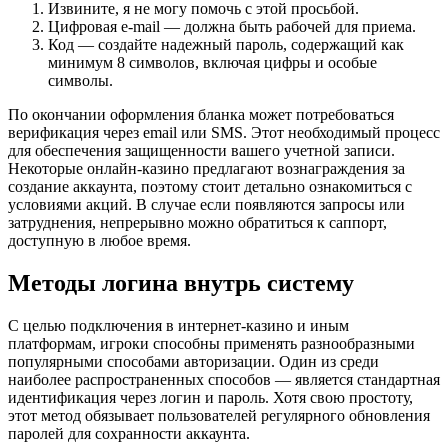
Извините, я не могу помочь с этой просьбой.
Цифровая e-mail — должна быть рабочей для приема.
Код — создайте надежный пароль, содержащий как
минимум 8 символов, включая цифры и особые
символы.
По окончании оформления бланка может потребоваться
верификация через email или SMS. Этот необходимый процесс
для обеспечения защищенности вашего учетной записи.
Некоторые онлайн-казино предлагают вознаграждения за
создание аккаунта, поэтому стоит детально ознакомиться с
условиями акций. В случае если появляются запросы или
затруднения, непрерывно можно обратиться к саппорт,
доступную в любое время.
Методы логина внутрь систему
С целью подключения в интернет-казино и иным
платформам, игроки способны применять разнообразными
популярными способами авторизации. Один из среди
наиболее распространенных способов — является стандартная
идентификация через логин и пароль. Хотя свою простоту,
этот метод обязывает пользователей регулярного обновления
паролей для сохранности аккаунта.