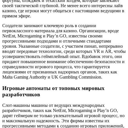
фортуны, блэкджек и техасский холдем, которые завлекают
своей тактической глубиной. Не менее всего интересны лайв
казино, где игроки могут общаться с настоящими ведущими в
прямом эфире.
Создатели занимают ключевую роль в создании
первоклассного материала для казино. Организации, вроде
NetEnt, Microgaming и Play’n GO, известны своими
прогрессивными подходами и отличными стандартами
уровня. Указанные создатели, с участием пинап, непрерывно
вводят передовые технологии, среди которых VR и AR, чтобы
усовершенствовать геймплейный опыт. Вдобавок этого, они
придают повышенное внимание обеспечению безопасности и
справедливости игрового процесса, что гарантируется
лицензиями от признанных надзорных органов, таких как
Malta Gaming Authority и UK Gambling Commission.
Игровые автоматы от топовых мировых
разработчиков
Слот-машины машины от ведущих международных
разработчиков, таких как NetEnt, Microgaming и Play’n GO,
дарят геймерам не только увлекательный игровой процесс, но
и максимальную надежность. Эти фирмы известны их
прогрессивными методами к созданию игровых приложений,