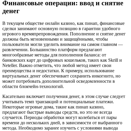
Финансовые операции: ввод и снятие
денег
В текущем обществе онлайн казино, как пинап, финансовые
сделки занимают основную позицию в гарантии удобного
игрового времяпрепровождения. Пополнение и снятие денег
должны быть мгновенными и защищёнными, чтобы
пользователи могли уделить внимание на самом главном —
развлечении. Большинство платформ предлагают
многообразные методы для пополнения баланса: от
банковских карт до цифровых кошельков, таких как Skrill и
Neteller. Важно отметить, что любой метод имеет свои
преимущества и недостатки. К примеру, использование
виртуальных денег обеспечивает сохранить инкогнито, но
может потребовать дополнительной осведомленности в
области блокчейн-технологий.
Касательно включает получения денег, в этом случае следует
учитывать темп транзакций и потенциальные платежи.
Некоторые игровые дома, такие как пинап казино,
предлагают быстрые выводы средств, но это не всегда
случается. Периоды обработки могут колебаться от пары
времени до нескольких дней, в зависимости от выбранного
метода. Необходимо заранее изучить с условиями вывода