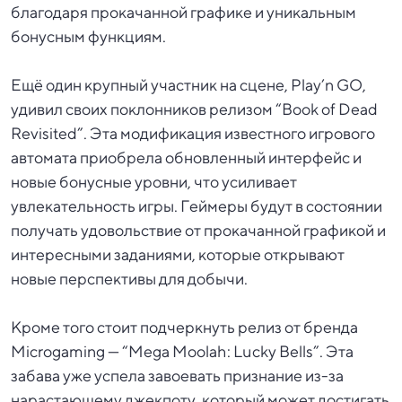
благодаря прокачанной графике и уникальным
бонусным функциям.
Ещё один крупный участник на сцене, Play’n GO,
удивил своих поклонников релизом “Book of Dead
Revisited”. Эта модификация известного игрового
автомата приобрела обновленный интерфейс и
новые бонусные уровни, что усиливает
увлекательность игры. Геймеры будут в состоянии
получать удовольствие от прокачанной графикой и
интересными заданиями, которые открывают
новые перспективы для добычи.
Кроме того стоит подчеркнуть релиз от бренда
Microgaming — “Mega Moolah: Lucky Bells”. Эта
забава уже успела завоевать признание из-за
нарастающему джекпоту, который может достигать