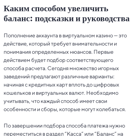
Каким способом увеличить
баланс: подсказки и руководства
Пополнение аккаунта в виртуальном казино — это
действие, который требует внимательности и
понимания определенных нюансов. Первые
действием будет подбор соответствующего
способа расчета. Сегодня множество игорных
заведений предлагают различные варианты:
начиная с кредитных карт вплоть до цифровых
кошельков и виртуальных валют. Необходимо
учитывать, что каждый способ имеет свои
особенности и сборы, которые могут колебаться.
По завершении подбора способа платежа нужно
переместиться в раздел “Касса” или “Баланс” на