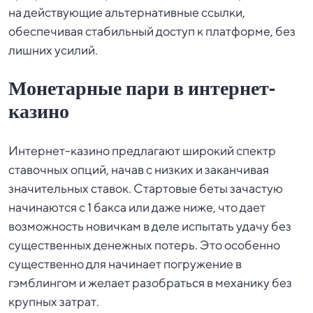
на действующие альтернативные ссылки,
обеспечивая стабильный доступ к платформе, без
лишних усилий.
Монетарные пари в интернет-
казино
Интернет-казино предлагают широкий спектр
ставочных опций, начав с низких и заканчивая
значительных ставок. Стартовые беты зачастую
начинаются с 1 бакса или даже ниже, что дает
возможность новичкам в деле испытать удачу без
существенных денежных потерь. Это особенно
существенно для начинает погружение в
гэмблингом и желает разобраться в механику без
крупных затрат.