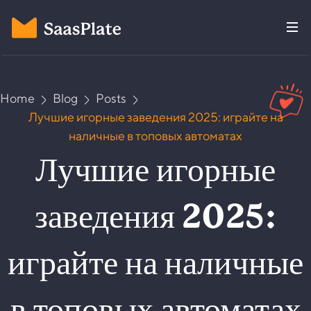
Home
Blog
Posts
Лучшие игорные заведения 2025: играйте на
наличные в топовых автоматах
Лучшие игорные
заведения 2025:
играйте на наличные