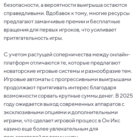
безопасности, а вероятности выигрыша остаются
справедливыми. Вдобавок к тому, многие ресурсы
предлагают заманчивые премии и бесплатные
вращения для первых игроков, что усиливает
притягательность игры.
С учетом растущей соперничества между онлайн-
платформ отличаются те, которые предлагают
новаторские игровые системы и разнообразие тем.
Игровые автоматы с прогрессивными выигрышами
продолжают притягивать интерес благодаря
возможности сорвать крупные суммы денег. В 2025
году ожидается выход современных аппаратов с
эксклюзивными опциями и дополнительными
играми, что сделает игровой процесс в Он Икс
казино еще более увлекательным для
пользователей по всему миру.