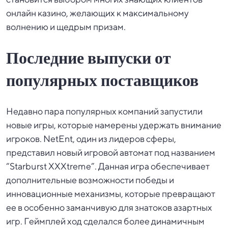
онлайн казино, желающих к максимальному
волнению и щедрым призам.
Последние выпуски от
популярных поставщиков
Недавно пара популярных компаний запустили
новые игры, которые намерены удержать внимание
игроков. NetEnt, один из лидеров сферы,
представил новый игровой автомат под названием
“Starburst XXXtreme”. Данная игра обеспечивает
дополнительные возможности победы и
инновационные механизмы, которые превращают
ее в особенно заманчивую для знатоков азартных
игр. Геймплей ход сделался более динамичным