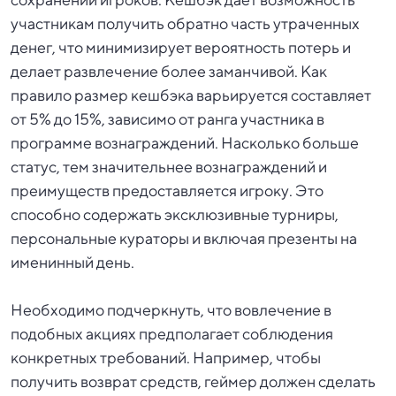
участникам получить обратно часть утраченных
денег, что минимизирует вероятность потерь и
делает развлечение более заманчивой. Как
правило размер кешбэка варьируется составляет
от 5% до 15%, зависимо от ранга участника в
программе вознаграждений. Насколько больше
статус, тем значительнее вознаграждений и
преимуществ предоставляется игроку. Это
способно содержать эксклюзивные турниры,
персональные кураторы и включая презенты на
именинный день.
Необходимо подчеркнуть, что вовлечение в
подобных акциях предполагает соблюдения
конкретных требований. Например, чтобы
получить возврат средств, геймер должен сделать