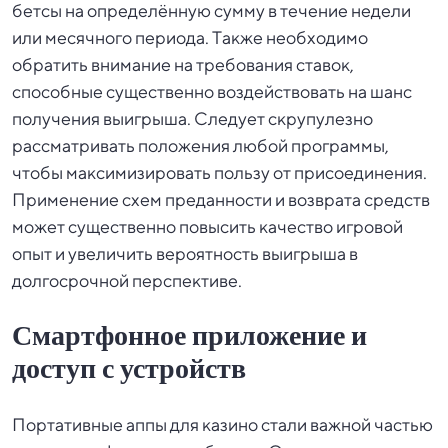
бетсы на определённую сумму в течение недели
или месячного периода. Также необходимо
обратить внимание на требования ставок,
способные существенно воздействовать на шанс
получения выигрыша. Следует скрупулезно
рассматривать положения любой программы,
чтобы максимизировать пользу от присоединения.
Применение схем преданности и возврата средств
может существенно повысить качество игровой
опыт и увеличить вероятность выигрыша в
долгосрочной перспективе.
Смартфонное приложение и
доступ с устройств
Портативные аппы для казино стали важной частью