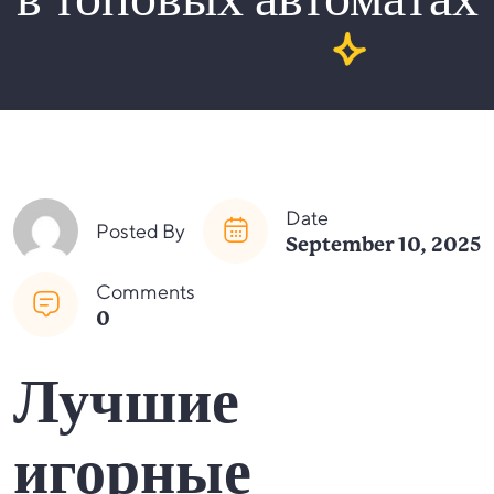
в топовых автоматах
Date
Posted By
September 10, 2025
Comments
0
Лучшие
игорные