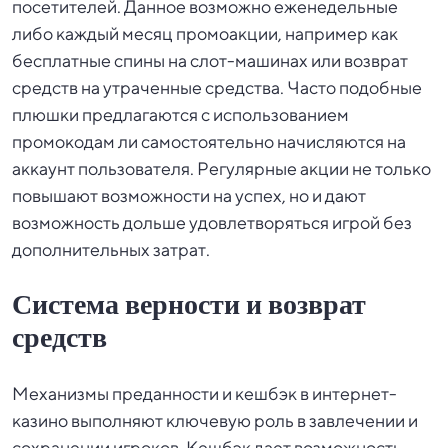
посетителей. Данное возможно еженедельные
либо каждый месяц промоакции, например как
бесплатные спины на слот-машинах или возврат
средств на утраченные средства. Часто подобные
плюшки предлагаются с использованием
промокодам ли самостоятельно начисляются на
аккаунт пользователя. Регулярные акции не только
повышают возможности на успех, но и дают
возможность дольше удовлетворяться игрой без
дополнительных затрат.
Система верности и возврат
средств
Механизмы преданности и кешбэк в интернет-
казино выполняют ключевую роль в завлечении и
сохранении игроков. Кешбэк дает возможность