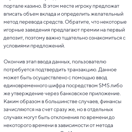
портале казино. В этом месте игроку предложат
вписать объем вклада и определить желательный
метод перевода средств. Обратите, что некоторые
игорные заведения предлагают премии на первый
депозит, поэтому важно тщательно ознакомиться с
условиями предложений.
Окончив этап ввода данных, пользователю
потребуется подтвердить транзакцию. Данное
может быть осуществлено с помощью ввод
единовременного шифра посредством SMS либо
же утверждение через банковское приложение.
Каким образом в большинстве случаев, финансы
зачисляются на счет сразу же, но в отдельных
случаях могут быть отклонения по времени до
некоторого времени в зависимости от метода