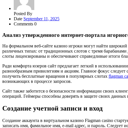
Posted By
Date
September 11, 2025
Comments
0
Анализ утвержденного интернет-портала игорног
На формальном веб-сайте казино игроки могут найти широкий
различных типах: от традиционных слотов с тремя барабанами
слоты лицензированы и обеспечивают справедливые итоги бла
Ради комфорта юзеров сайт предлагает легкий в использовании
разнообразным привилегиям и акциям. Главное фокус следует 
получить бесплатные вращения в популярных слотах
flagman ca
возникающих в процессе запросов.
Сайт также заботится о безопасности информации своих клие
операций. Геймеры способны доверять в защите своих данных 
Создание учетной записи и вход
Создание аккаунта в виртуальном казино Flagman casino старту
записать имя, фамильное имя, e-mail адрес, и пароль. Следует 