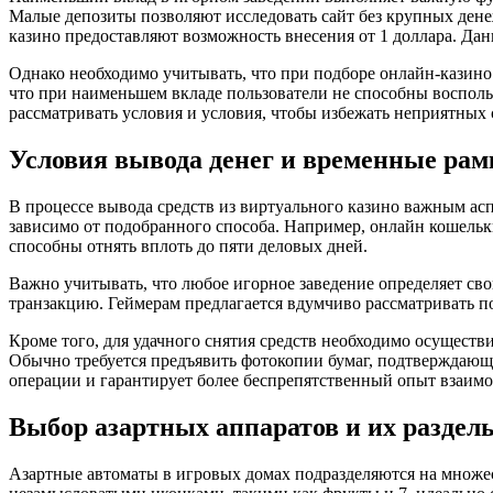
Малые депозиты позволяют исследовать сайт без крупных денеж
казино предоставляют возможность внесения от 1 доллара. Данн
Однако необходимо учитывать, что при подборе онлайн-казино 
что при наименьшем вкладе пользователи не способны воспол
рассматривать условия и условия, чтобы избежать неприятных
Условия вывода денег и временные рам
В процессе вывода средств из виртуального казино важным асп
зависимо от подобранного способа. Например, онлайн кошельки,
способны отнять вплоть до пяти деловых дней.
Важно учитывать, что любое игорное заведение определяет свои
транзакцию. Геймерам предлагается вдумчиво рассматривать п
Кроме того, для удачного снятия средств необходимо осущест
Обычно требуется предъявить фотокопии бумаг, подтверждающи
операции и гарантирует более беспрепятственный опыт взаимо
Выбор азартных аппаратов и их раздел
Азартные автоматы в игровых домах подразделяются на множе