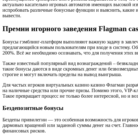
актуально касательно игровых автоматов имеющих высокой изм
испробовать различные бонусные функции и выяснить, какие и
вывести.
Премии игорного заведения Flagman cas
Бонусы гэмблинг-платформ выполняют важную задачу в завлеч
предлагающийся новым пользователям при входе в систему. Об
200%. Всё же необходимо осознавать, что для получения этих 
Также известный популярный вид вознаграждений – безвкладны
такие бонусы даются в виде скромных денег или безвозмездных
строгие и могут включать пределы на вывод выигрыша.
Для частых игроков виртуальных казино казино Флагман разр
на наличные средства или прочие призы. Помимо этого, VIP-
Такое превращает процесс не только более интересной, но и во
Бездепозитные бонусы
Бездепы привилегии — это особенная возможность для игроков
дармовых вращений или заданной суммы денег на счет. Главное
финансовых рисков.