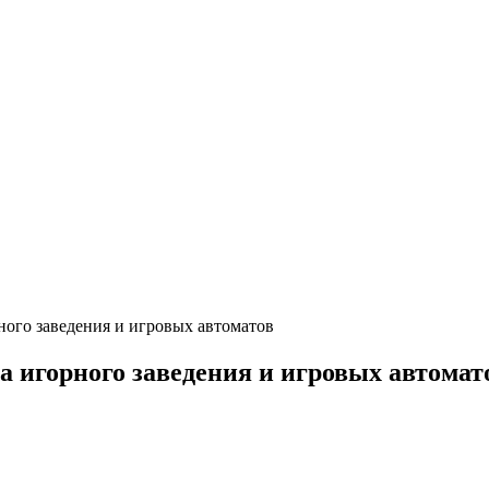
ного заведения и игровых автоматов
а игорного заведения и игровых автомат