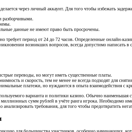
о делается через личный аккаунт. Для того чтобы избежать заде
и разборчивыми.
римы.
льные данные не имеют право быть просрочены.
о требует период от 24 до 72 часов. Определенные онлайн-кази
никновении возникших вопросов, всегда допустимо написать в 
быстрые переводы, но могут иметь существенные платы.
онимность и скорость, тем не менее не всегда подходят для снятия
нимальные платежи, но нуждаются в опыта взаимодействия с к
пользуемого варианта и политики казино. Обычно наименьшая ст
 миллионных сумм рублей в учёте ранга игрока. Необходимо име
о анализировать требования, для того чтобы предотвратить нег
и
кцию для большинства участников, особенно начинающих, кото